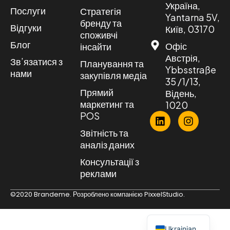
Україна,
Послуги
Стратегія
Yantarna 5V,
бренду та
Відгуки
Київ, 03170
споживчі
Блог
Офіс
інсайти
Австрія,
Зв’язатися з
Планування та
Ybbsstraße
нами
закупівля медіа
35 /1/13,
Прямий
Відень,
маркетинг та
1020
POS
Звітність та
аналіз даних
Консультації з
реклами
©2020 Brandeme. Розроблено компанією
PixxelStudio.
English
Ukrainian